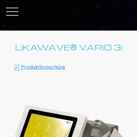
LiKAWAVE® VARIO 3i
Produktbroschüre